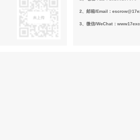
2、邮箱/Email：escrow@17e
3、微信/WeChat：www17ex